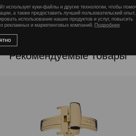
йт использует куки-файлы и другие технологии, чтобы помо
е
ации, а также предоставить лучший пользовательский опыт,
ировать использование наших продуктов и услуг, повысить
во рекламных и маркетинговых компаний.
Подробнее
циальных раскладных замков, которые не только сделают
 ремня более удобным, но и продлят срок его службы за счет
ятно
личества сгибаний кожи. Замки изготовлены из хирургической стал
ная полировка и сатинирование поверхности выполняются вручную
Рекомендуемые товары