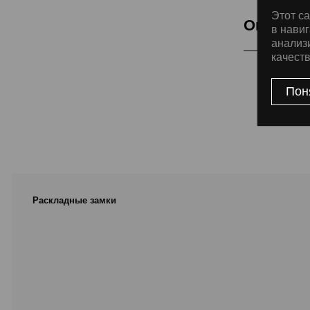
Этот са
Описани
в навиг
анализ
качест
Коллекция спе
использование
Пон
уменьшения ко
316L. Зеркаль
Раскладные замки