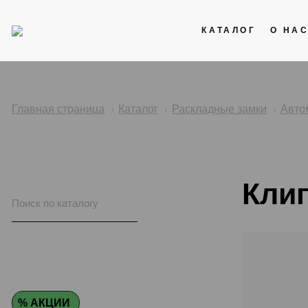
КАТАЛОГ
О НА
Акции
Кожаные ремни
Главная страница
Каталог
Раскладные замки
Авто
Стальные браслеты
Каучук
Кли
Нейлоновые ремни
% АКЦИИ